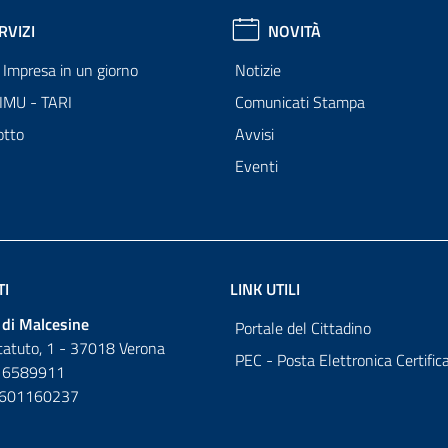
RVIZI
NOVITÀ
Impresa in un giorno
Notizie
 IMU - TARI
Comunicati Stampa
otto
Avvisi
Eventi
TI
LINK UTILI
di Malcesine
Portale del Cittadino
tatuto, 1 - 37018 Verona
PEC - Posta Elettronica Certific
 6589911
0601160237