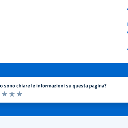
to sono chiare le informazioni su questa pagina?
a 1 a 5 stelle la pagina
1 stelle su 5
uta 2 stelle su 5
Valuta 3 stelle su 5
Valuta 4 stelle su 5
Valuta 5 stelle su 5