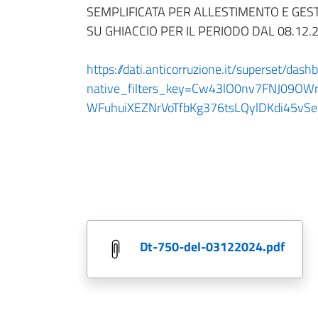
SEMPLIFICATA PER ALLESTIMENTO E GEST
SU GHIACCIO PER IL PERIODO DAL 08.12.
https://dati.anticorruzione.it/superset/dash
native_filters_key=Cw43lO0nv7FNJ09OWr
WFuhuiXEZNrVoTfbKg376tsLQylDKdi45vSe
dt-750-del-03122024.pdf