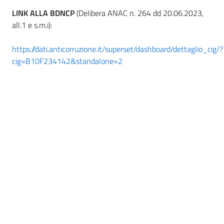
LINK ALLA BDNCP
(Delibera ANAC n. 264 dd 20.06.2023,
all.1 e s.m.i):
https://dati.anticorruzione.it/superset/dashboard/dettaglio_cig/?
cig=B10F234142&standalone=2