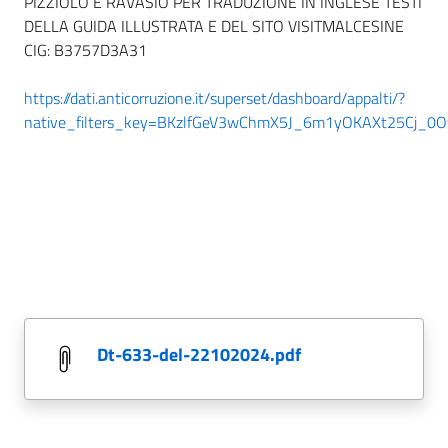
PIZZIOLO E RAVASIO PER TRADUZIONE IN INGLESE TESTI
DELLA GUIDA ILLUSTRATA E DEL SITO VISITMALCESINE
CIG: B3757D3A31
https://dati.anticorruzione.it/superset/dashboard/appalti/?
native_filters_key=BKzlfGeV3wChmX5J_6m1yOKAXt25Cj_
dt-633-del-22102024.pdf