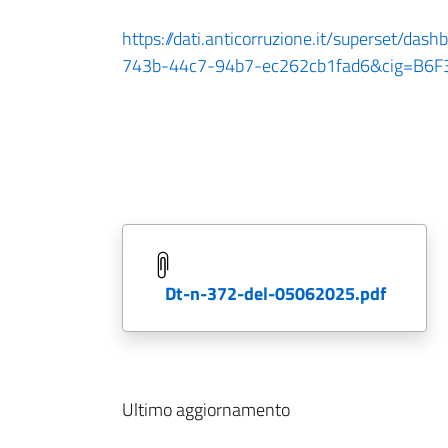
https://dati.anticorruzione.it/superset/da
743b-44c7-94b7-ec262cb1fad6&cig=B6F
dt-n-372-del-05062025.pdf
Ultimo aggiornamento