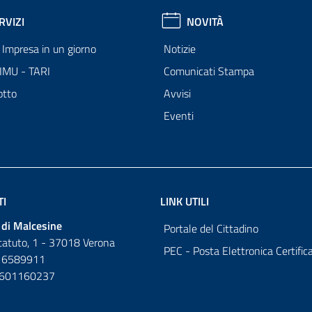
RVIZI
NOVITÀ
Impresa in un giorno
Notizie
 IMU - TARI
Comunicati Stampa
otto
Avvisi
Eventi
TI
LINK UTILI
di Malcesine
Portale del Cittadino
tatuto, 1 - 37018 Verona
PEC - Posta Elettronica Certific
 6589911
0601160237