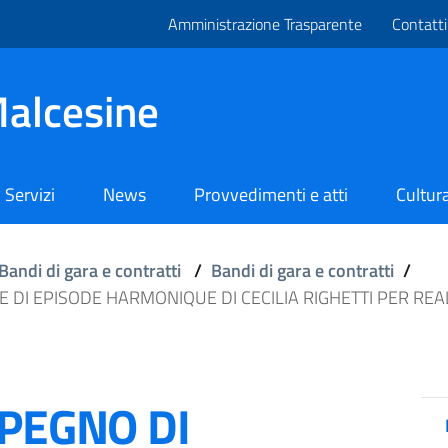
Amministrazione Trasparente
Contatti
alcesine
Servizi
News
Provvedimenti e atti
Cultura
Bandi di gara e contratti
/
Bandi di gara e contratti
/
E DI EPISODE HARMONIQUE DI CECILIA RIGHETTI PER R
MPEGNO DI