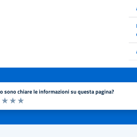
to sono chiare le informazioni su questa pagina?
a 1 a 5 stelle la pagina
1 stelle su 5
uta 2 stelle su 5
Valuta 3 stelle su 5
Valuta 4 stelle su 5
Valuta 5 stelle su 5