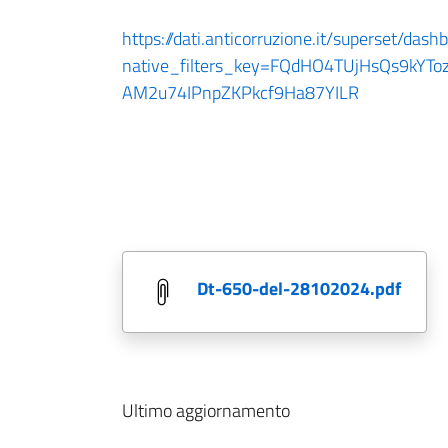
https://dati.anticorruzione.it/superset/dash
native_filters_key=FQdHO4TUjHsQs9kYTo
AM2u74IPnpZKPkcf9Ha87YILR
dt-650-del-28102024.pdf
Ultimo aggiornamento