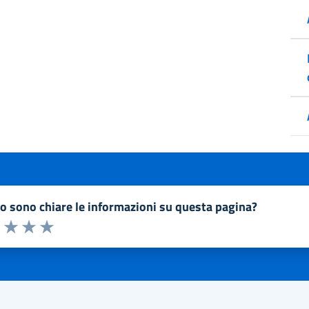
to sono chiare le informazioni su questa pagina?
a 1 a 5 stelle la pagina
1 stelle su 5
uta 2 stelle su 5
Valuta 3 stelle su 5
Valuta 4 stelle su 5
Valuta 5 stelle su 5