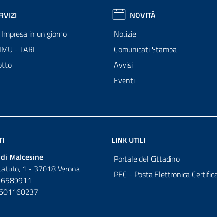
RVIZI
NOVITÀ
Impresa in un giorno
Notizie
 IMU - TARI
Comunicati Stampa
otto
Avvisi
Eventi
TI
LINK UTILI
di Malcesine
Portale del Cittadino
tatuto, 1 - 37018 Verona
PEC - Posta Elettronica Certific
 6589911
0601160237