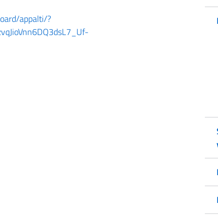
board/appalti/?
zvqJioVnn6DQ3dsL7_Uf-