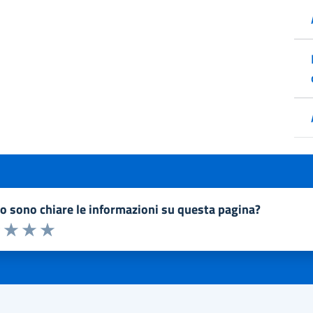
to sono chiare le informazioni su questa pagina?
a 1 a 5 stelle la pagina
1 stelle su 5
uta 2 stelle su 5
Valuta 3 stelle su 5
Valuta 4 stelle su 5
Valuta 5 stelle su 5