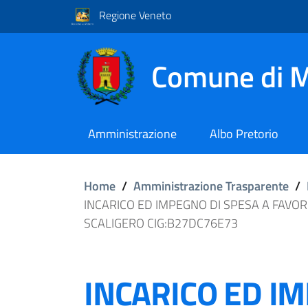
Regione Veneto
Comune di M
Amministrazione
Albo Pretorio
Home
/
Amministrazione Trasparente
/
INCARICO ED IMPEGNO DI SPESA A FAVOR
SCALIGERO CIG:B27DC76E73
INCARICO ED I