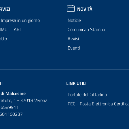
RVIZI
NOVITÀ
Impresa in un giorno
Notizie
 IMU - TARI
Comunicati Stampa
otto
Avvisi
Eventi
TI
LINK UTILI
di Malcesine
Portale del Cittadino
tatuto, 1 - 37018 Verona
PEC - Posta Elettronica Certific
 6589911
0601160237