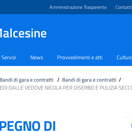
Amministrazione Trasparente
Contatti
alcesine
Servizi
News
Provvedimenti e atti
Cultura
Bandi di gara e contratti
/
Bandi di gara e contratti
/
EDI DALLE VEDOVE NICOLA PER DISERBO E PULIZIA SEC
MPEGNO DI