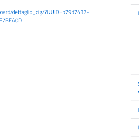
shboard/dettaglio_cig/?UUID=b79d7437-
3F7BEA0D