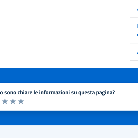
to sono chiare le informazioni su questa pagina?
a 1 a 5 stelle la pagina
1 stelle su 5
uta 2 stelle su 5
Valuta 3 stelle su 5
Valuta 4 stelle su 5
Valuta 5 stelle su 5