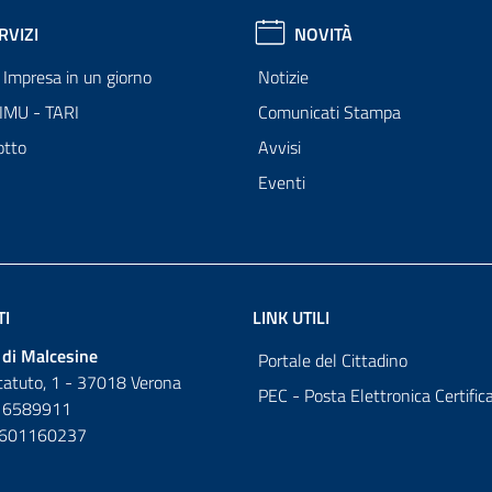
RVIZI
NOVITÀ
Impresa in un giorno
Notizie
 IMU - TARI
Comunicati Stampa
otto
Avvisi
Eventi
TI
LINK UTILI
di Malcesine
Portale del Cittadino
tatuto, 1 - 37018 Verona
PEC - Posta Elettronica Certific
 6589911
0601160237