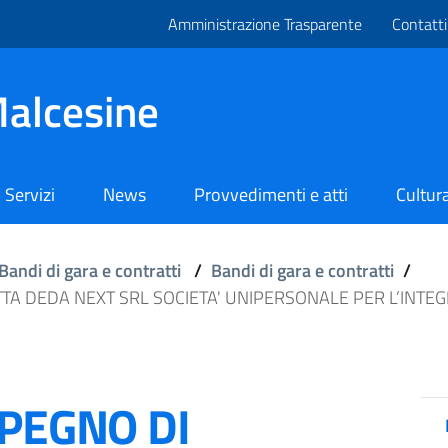
Amministrazione Trasparente
Contatti
alcesine
Servizi
News
Provvedimenti e atti
Cultura
Bandi di gara e contratti
/
Bandi di gara e contratti
/
TTA DEDA NEXT SRL SOCIETA' UNIPERSONALE PER L’INTEG
MPEGNO DI