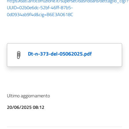
https://dati.anticorruzione.it/superset/dashboard/dettaglio_cig/?
UUID=02b0e6dc-52bf-46ff-87b5-
0d0934ab9f4d&cig=B6E3A0618C
dt-n-373-del-05062025.pdf
Ultimo aggiornamento
20/06/2025 08:12