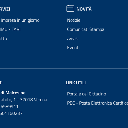
RVIZI
NOVITÀ
Impresa in un giorno
Notizie
 IMU - TARI
Comunicati Stampa
otto
Avvisi
Eventi
TI
LINK UTILI
di Malcesine
Portale del Cittadino
tatuto, 1 - 37018 Verona
PEC - Posta Elettronica Certific
 6589911
0601160237