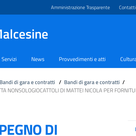
Amministrazione Trasparente
Contatti
alcesine
Servizi
News
Provvedimenti e atti
Cultura
Bandi di gara e contratti
/
Bandi di gara e contratti
/
TTA NONSOLOGIOCATTOLI DI MATTEI NICOLA PER FORNITUR
MPEGNO DI