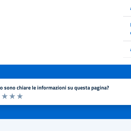
to sono chiare le informazioni su questa pagina?
a 1 a 5 stelle la pagina
1 stelle su 5
uta 2 stelle su 5
Valuta 3 stelle su 5
Valuta 4 stelle su 5
Valuta 5 stelle su 5