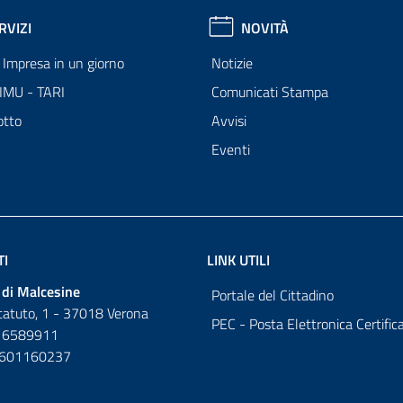
RVIZI
NOVITÀ
Impresa in un giorno
Notizie
 IMU - TARI
Comunicati Stampa
otto
Avvisi
Eventi
TI
LINK UTILI
di Malcesine
Portale del Cittadino
tatuto, 1 - 37018 Verona
PEC - Posta Elettronica Certific
 6589911
0601160237