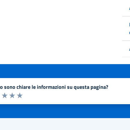
to sono chiare le informazioni su questa pagina?
a 1 a 5 stelle la pagina
1 stelle su 5
uta 2 stelle su 5
Valuta 3 stelle su 5
Valuta 4 stelle su 5
Valuta 5 stelle su 5