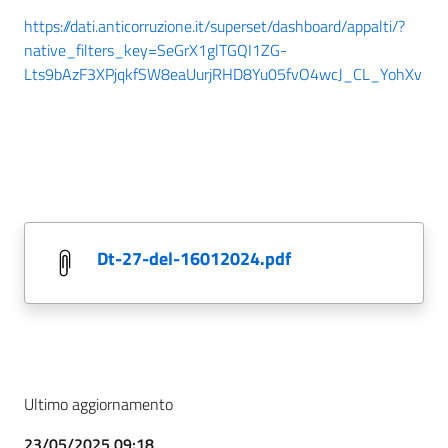
https://dati.anticorruzione.it/superset/dashboard/appalti/?
native_filters_key=SeGrX1glTGQI1ZG-
Lts9bAzF3XPjqkfSW8eaUurjRHD8Yu05fvO4wcJ_CL_YohXv
dt-27-del-16012024.pdf
Ultimo aggiornamento
23/05/2025 09:18