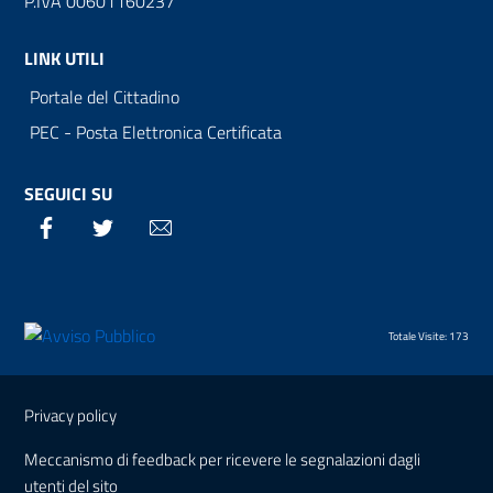
P.IVA 00601160237
LINK UTILI
Portale del Cittadino
PEC - Posta Elettronica Certificata
SEGUICI SU
Facebook
Twitter
Email
Totale Visite: 173
Sezione Link Utili
Privacy policy
Meccanismo di feedback per ricevere le segnalazioni dagli
utenti del sito