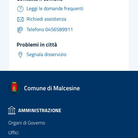
Leggi le domande frequenti
Richiedi assistenza
Telefono 0456589911
problemi in città
Segnala disservizio
Comune di Malcesine
AMMINISTRAZIONE
Organi di Governo
Uffici