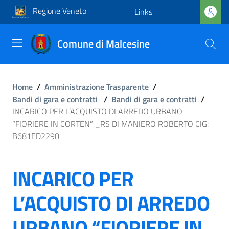
Regione Veneto
Links
Comune di Malcesine
Home
/
Amministrazione Trasparente
/
Bandi di gara e contratti
/
Bandi di gara e contratti
/
INCARICO PER L’ACQUISTO DI ARREDO URBANO
“FIORIERE IN CORTEN” _RS DI MANIERO ROBERTO CIG:
B681ED2290
INCARICO PER
L’ACQUISTO DI ARREDO
URBANO “FIORIERE IN