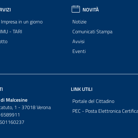
RVIZI
NOVITÀ
Impresa in un giorno
Notizie
 IMU - TARI
Comunicati Stampa
otto
Avvisi
Eventi
TI
LINK UTILI
di Malcesine
Portale del Cittadino
tatuto, 1 - 37018 Verona
PEC - Posta Elettronica Certific
 6589911
0601160237