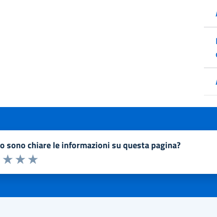
to sono chiare le informazioni su questa pagina?
a 1 a 5 stelle la pagina
1 stelle su 5
uta 2 stelle su 5
Valuta 3 stelle su 5
Valuta 4 stelle su 5
Valuta 5 stelle su 5