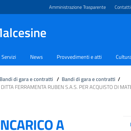
Amministrazione Trasparente
Contatti
alcesine
Servizi
News
Provvedimenti e atti
Cultura
Bandi di gara e contratti
/
Bandi di gara e contratti
/
DITTA FERRAMENTA RUBEN S.A.S. PER ACQUISTO DI MATE
INCARICO A