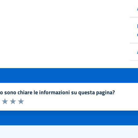
to sono chiare le informazioni su questa pagina?
a 1 a 5 stelle la pagina
1 stelle su 5
uta 2 stelle su 5
Valuta 3 stelle su 5
Valuta 4 stelle su 5
Valuta 5 stelle su 5