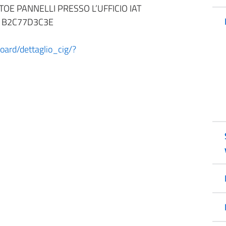
OE PANNELLI PRESSO L’UFFICIO IAT
G: B2C77D3C3E
board/dettaglio_cig/?