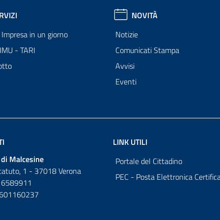
RVIZI
NOVITÀ
Impresa in un giorno
Notizie
 IMU - TARI
Comunicati Stampa
otto
Avvisi
Eventi
TI
LINK UTILI
di Malcesine
Portale del Cittadino
tatuto, 1 - 37018 Verona
PEC - Posta Elettronica Certific
 6589911
0601160237