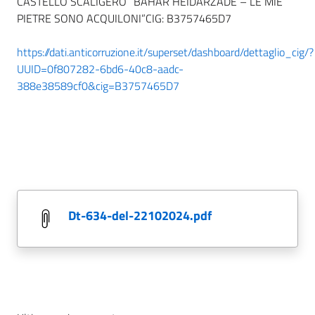
CASTELLO SCALIGERO “BAHAR HEIDARZADE – LE MIE
PIETRE SONO ACQUILONI”CIG: B3757465D7
https://dati.anticorruzione.it/superset/dashboard/dettaglio_cig/?
UUID=0f807282-6bd6-40c8-aadc-
388e38589cf0&cig=B3757465D7
dt-634-del-22102024.pdf