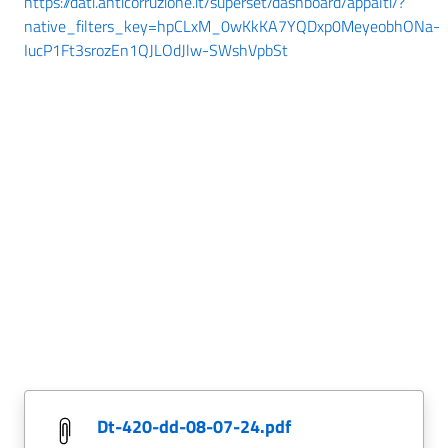
https://dati.anticorruzione.it/superset/dashboard/appalti/?
native_filters_key=hpCLxM_0wKkKA7YQDxp0MeyeobhONa-
IucP1Ft3srozEn1QJLOdJlw-SWshVpbSt
dt-420-dd-08-07-24.pdf