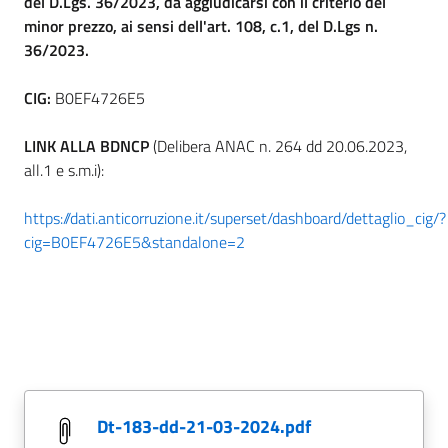
del D.Lgs. 36/2023, da aggiudicarsi con il criterio del
minor prezzo, ai sensi dell'art. 108, c.1, del D.Lgs n.
36/2023.
CIG:
B0EF4726E5
LINK ALLA BDNCP
(Delibera ANAC n. 264 dd 20.06.2023,
all.1 e s.m.i):
https://dati.anticorruzione.it/superset/dashboard/dettaglio_cig/?
cig=B0EF4726E5&standalone=2
dt-183-dd-21-03-2024.pdf