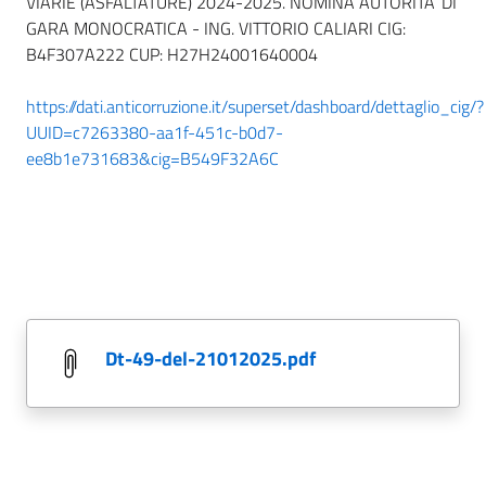
VIARIE (ASFALTATURE) 2024-2025. NOMINA AUTORITA’ DI
GARA MONOCRATICA - ING. VITTORIO CALIARI CIG:
B4F307A222 CUP: H27H24001640004
https://dati.anticorruzione.it/superset/dashboard/dettaglio_cig/?
UUID=c7263380-aa1f-451c-b0d7-
ee8b1e731683&cig=B549F32A6C
dt-49-del-21012025.pdf