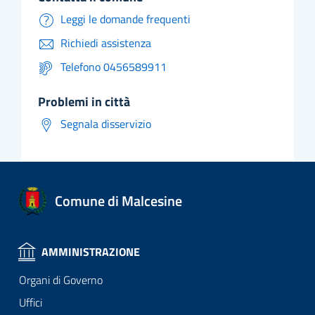
Leggi le domande frequenti
Richiedi assistenza
Telefono 0456589911
problemi in città
Segnala disservizio
Comune di Malcesine
AMMINISTRAZIONE
Organi di Governo
Uffici