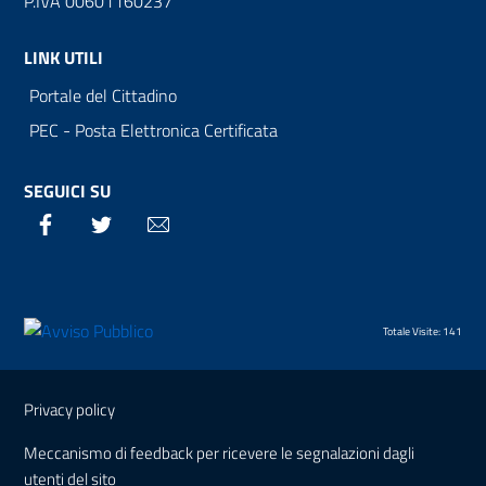
P.IVA 00601160237
LINK UTILI
Portale del Cittadino
PEC - Posta Elettronica Certificata
SEGUICI SU
Facebook
Twitter
Email
Totale Visite: 141
Sezione Link Utili
Privacy policy
Meccanismo di feedback per ricevere le segnalazioni dagli
utenti del sito