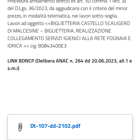
Procedura affidamento diretto ex art. 50 comma 1 lett. a)
del D.Lgs. 36/2023, da aggiudicarsi con il criterio del minor
prezzo, in modalità telematica, nei lavori sotto-soglia.
Lavori ad oggetto <<BIGLIETTERIA CASTELLO SCALIGERO
DI MALCESINE – BIGLIETTERIA, REALIZZAZIONE
COLLEGAMENTO SERVIZI IGIENICI ALLA RETE FOGNAIA E
IDRICA >> cig: B0843400E3
LINK BDNCP (Delibera ANAC n. 264 dd 20.06.2023, all.1 e
s.m.i)
dt-107-dd-2102.pdf