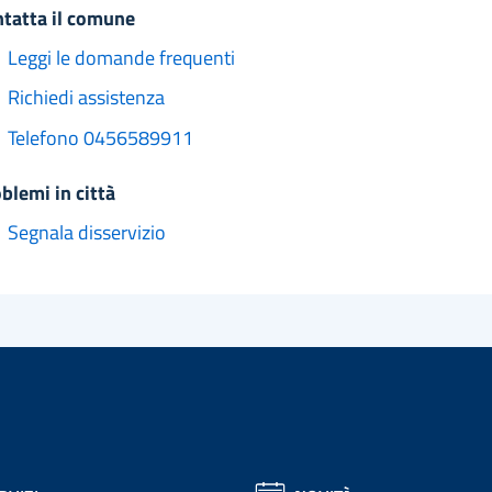
ntatta il comune
Leggi le domande frequenti
Richiedi assistenza
Telefono 0456589911
oblemi in città
Segnala disservizio