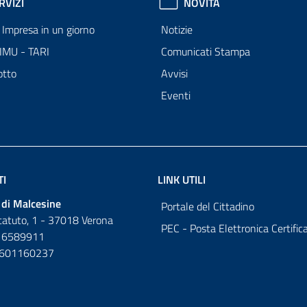
RVIZI
NOVITÀ
Impresa in un giorno
Notizie
 IMU - TARI
Comunicati Stampa
otto
Avvisi
Eventi
TI
LINK UTILI
di Malcesine
Portale del Cittadino
tatuto, 1 - 37018 Verona
PEC - Posta Elettronica Certific
 6589911
0601160237