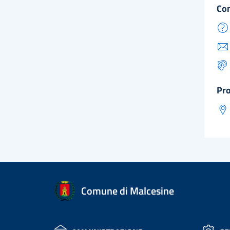
co
pr
Comune di Malcesine