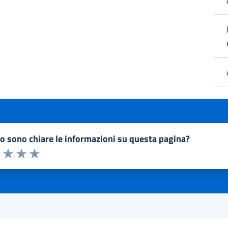
to sono chiare le informazioni su questa pagina?
a 1 a 5 stelle la pagina
1 stelle su 5
uta 2 stelle su 5
Valuta 3 stelle su 5
Valuta 4 stelle su 5
Valuta 5 stelle su 5