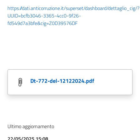
https://dati.anticorruzione.it/superset/dashboard/dettaglio_cig/?
UUID=bcfb3046-3365-4cc0-9f26-
fd549d7a3bfe&cig=Z0D39576DF
dt-772-del-12122024.pdf
Ultimo aggiornamento
22/05/2025 15:08