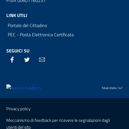
P.IVA 00601160237
LINK UTILI
Portale del Cittadino
PEC - Posta Elettronica Certificata
SEGUICI SU
Facebook
Twitter
Email
Totale Visite: 147
Sezione Link Utili
Privacy policy
Meccanismo di feedback per ricevere le segnalazioni dagli
utenti del sito