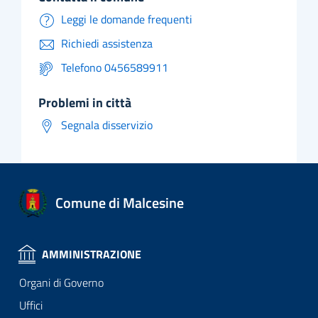
Leggi le domande frequenti
Richiedi assistenza
Telefono 0456589911
problemi in città
Segnala disservizio
Comune di Malcesine
AMMINISTRAZIONE
Organi di Governo
Uffici