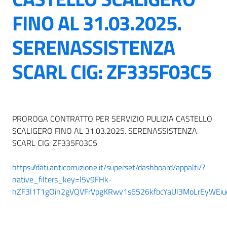
FINO AL 31.03.2025.
SERENASSISTENZA
SCARL CIG: ZF335F03C5
PROROGA CONTRATTO PER SERVIZIO PULIZIA CASTELLO
SCALIGERO FINO AL 31.03.2025. SERENASSISTENZA
SCARL CIG: ZF335F03C5
https://dati.anticorruzione.it/superset/dashboard/appalti/?
native_filters_key=l5v9FHk-
hZF3l1T1gOin2gVQVFrVpgKRwv1s6526kfbcYaUl3MoLrEyWEiue