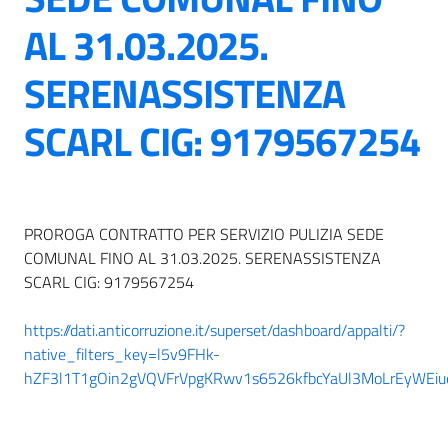
AL 31.03.2025.
SERENASSISTENZA
SCARL CIG: 9179567254
PROROGA CONTRATTO PER SERVIZIO PULIZIA SEDE
COMUNAL FINO AL 31.03.2025. SERENASSISTENZA
SCARL CIG: 9179567254
https://dati.anticorruzione.it/superset/dashboard/appalti/?
native_filters_key=l5v9FHk-
hZF3l1T1gOin2gVQVFrVpgKRwv1s6526kfbcYaUl3MoLrEyWEiue