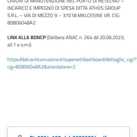
LAVORI DI MANUTENZIONE NEL PORTO DI RETELINO –
INCARICO E IMPEGNO DI SPESA DITTA ATHOS GROUP
S.R.L. – VIA DI MEZZO 9 – 37018 MALCESINE VR. CIG:
B0806048A2
LINK ALLA BDNCP
(Delibera ANAC n. 264 dd 20.06.2023,
all.1 e s.m.i):
https://dati.anticorruzione.it/superset/dashboard/dettaglio_cig/?
cig=B0806048A2&standalone=2