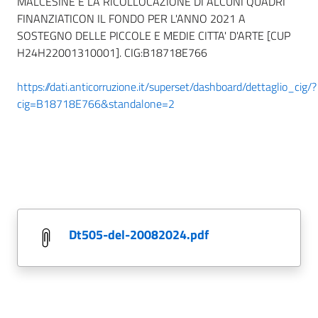
MALCESINE E LA RICOLLOCAZIONE DI ALCUNI QUADRI
FINANZIATICON IL FONDO PER L'ANNO 2021 A
SOSTEGNO DELLE PICCOLE E MEDIE CITTA' D'ARTE [CUP
H24H22001310001]. CIG:B18718E766
https://dati.anticorruzione.it/superset/dashboard/dettaglio_cig/?
cig=B18718E766&standalone=2
dt505-del-20082024.pdf