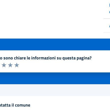
to sono chiare le informazioni su questa pagina?
a 1 a 5 stelle la pagina
1 stelle su 5
uta 2 stelle su 5
Valuta 3 stelle su 5
Valuta 4 stelle su 5
Valuta 5 stelle su 5
ntatta il comune