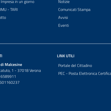
Impresa in un giorno
Notizie
 IMU - TARI
Comunicati Stampa
otto
Avvisi
Eventi
TI
LINK UTILI
di Malcesine
Portale del Cittadino
tatuto, 1 - 37018 Verona
PEC - Posta Elettronica Certific
 6589911
0601160237