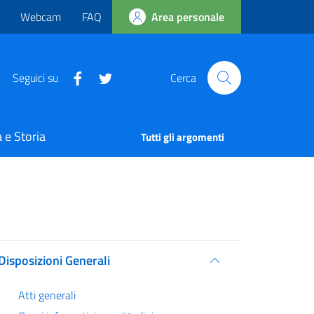
Webcam
FAQ
Area personale
Seguici su
Cerca
 e Storia
Tutti gli argomenti
Disposizioni Generali
Atti generali