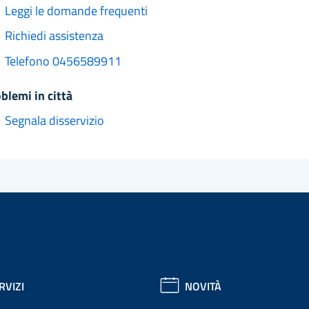
Leggi le domande frequenti
Richiedi assistenza
Telefono 0456589911
oblemi in città
Segnala disservizio
RVIZI
NOVITÀ