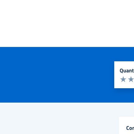
quan
Valuta d
Valuta 
Val
co