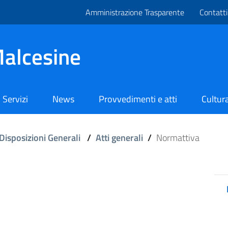
Amministrazione Trasparente
Contatti
alcesine
Servizi
News
Provvedimenti e atti
Cultura
Disposizioni Generali
/
Atti generali
/
Normattiva