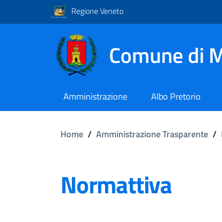
Regione Veneto
Comune di M
Amministrazione
Albo Pretorio
Home
/
Amministrazione Trasparente
/
Normattiva