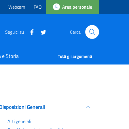
Webcam
FAQ
Area personale
Seguici su
Cerca
 e Storia
Tutti gli argomenti
Disposizioni Generali
Atti generali