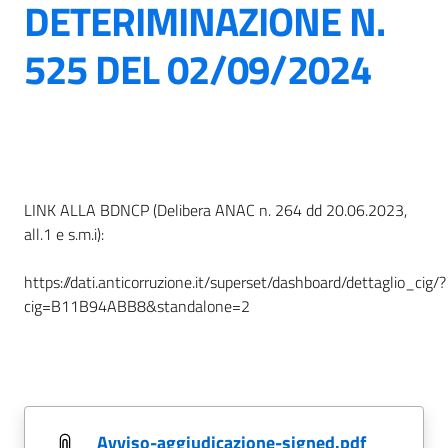
DETERIMINAZIONE N.
525 DEL 02/09/2024
LINK ALLA BDNCP (Delibera ANAC n. 264 dd 20.06.2023,
all.1 e s.m.i):
https://dati.anticorruzione.it/superset/dashboard/dettaglio_cig/?
cig=B11B94ABB8&standalone=2
avviso-aggiudicazione-signed.pdf