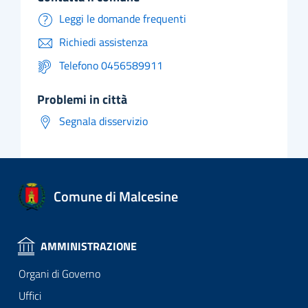
Leggi le domande frequenti
Richiedi assistenza
Telefono 0456589911
problemi in città
Segnala disservizio
Comune di Malcesine
AMMINISTRAZIONE
Organi di Governo
Uffici