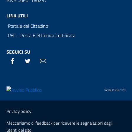
P.IVA 00601160237
LINK UTILI
Portale del Cittadino
PEC - Posta Elettronica Certificata
SEGUICI SU
Facebook
Twitter
Email
Totale Visite: 178
Sezione Link Utili
Privacy policy
Meccanismo di feedback per ricevere le segnalazioni dagli
utenti del sito