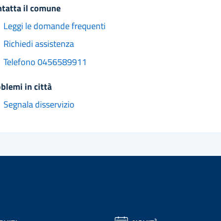
ntatta il comune
Leggi le domande frequenti
Richiedi assistenza
Telefono 0456589911
oblemi in città
Segnala disservizio