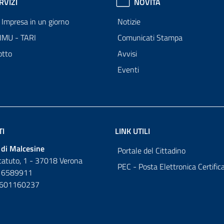
RVIZI
NOVITÀ
Impresa in un giorno
Notizie
 IMU - TARI
Comunicati Stampa
otto
Avvisi
Eventi
TI
LINK UTILI
di Malcesine
Portale del Cittadino
tatuto, 1 - 37018 Verona
PEC - Posta Elettronica Certific
 6589911
0601160237