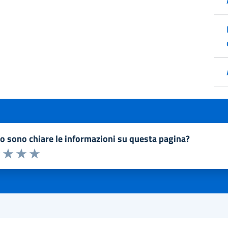
to sono chiare le informazioni su questa pagina?
a 1 a 5 stelle la pagina
1 stelle su 5
uta 2 stelle su 5
Valuta 3 stelle su 5
Valuta 4 stelle su 5
Valuta 5 stelle su 5