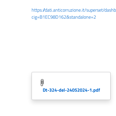
https://dati.anticorruzione.it/superset/dash
cig=B1EC98D162&standalone=2
dt-324-del-24052024-1.pdf