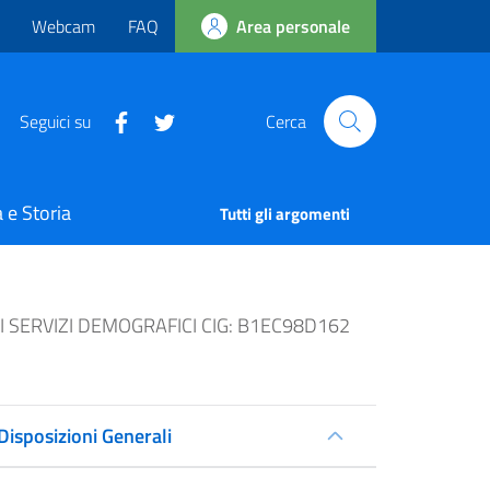
Webcam
FAQ
Area personale
Seguici su
Cerca
 e Storia
Tutti gli argomenti
I SERVIZI DEMOGRAFICI CIG: B1EC98D162
Disposizioni Generali