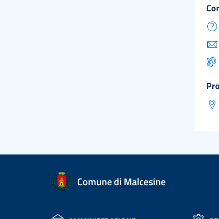
co
pr
Comune di Malcesine