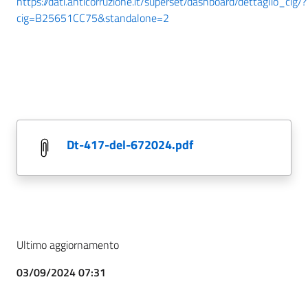
https://dati.anticorruzione.it/superset/dashboard/dettaglio_cig/?
cig=B25651CC75&standalone=2
dt-417-del-672024.pdf
Ultimo aggiornamento
03/09/2024 07:31