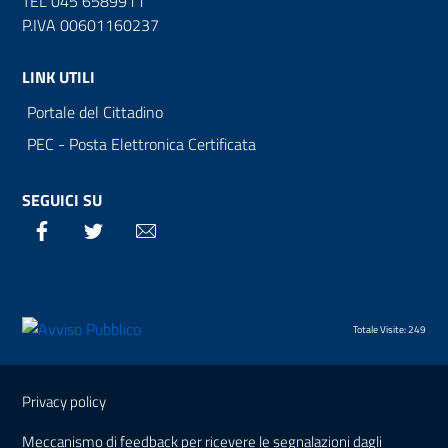
TEL 045 6589911
P.IVA 00601160237
LINK UTILI
Portale del Cittadino
PEC - Posta Elettronica Certificata
SEGUICI SU
Facebook
Twitter
Email
Totale Visite: 249
Sezione Link Utili
Privacy policy
Meccanismo di feedback per ricevere le segnalazioni dagli