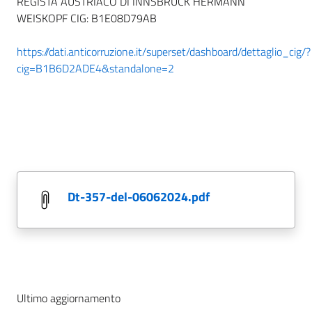
REGISTA AUSTRIACO DI INNSBRUCK HERMANN
WEISKOPF CIG: B1E08D79AB
https://dati.anticorruzione.it/superset/dashboard/dettaglio_cig/?
cig=B1B6D2ADE4&standalone=2
dt-357-del-06062024.pdf
Ultimo aggiornamento