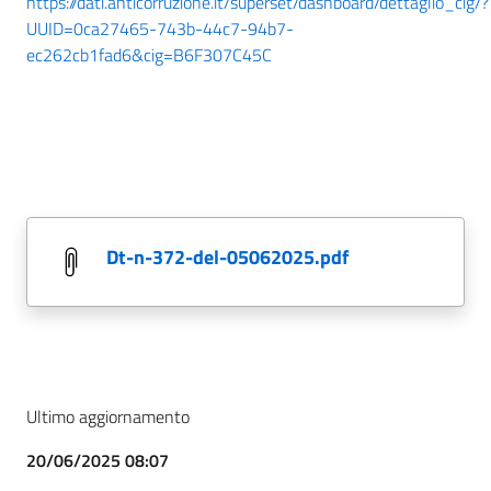
https://dati.anticorruzione.it/superset/dashboard/dettaglio_cig/?
UUID=0ca27465-743b-44c7-94b7-
ec262cb1fad6&cig=B6F307C45C
dt-n-372-del-05062025.pdf
Ultimo aggiornamento
20/06/2025 08:07