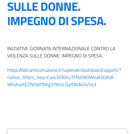
SULLE DONNE.
IMPEGNO DI SPESA.
INIZIATIVE GIORNATA INTERNAZIONALE CONTRO LA
VIOLENZA SULLE DONNE. IMPEGNO DI SPESA.
https://dati.anticorruzione.it/superset/dashboard/appalti/?
native_filters_key=Cw43lO0nv7FNJ09OWru830JKdl-
WFuhuiXEZNrVoTfbKg376tsLQylDKdi45vSe3