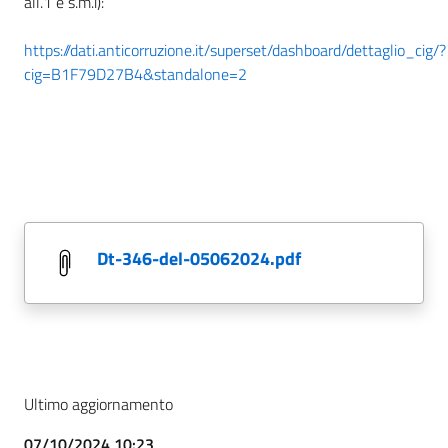
all.1 e s.m.i):
https://dati.anticorruzione.it/superset/dashboard/dettaglio_cig/?
cig=B1F79D27B4&standalone=2
dt-346-del-05062024.pdf
Ultimo aggiornamento
07/10/2024 10:23