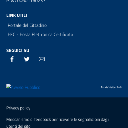
P.IVA 00601160237
LINK UTILI
Portale del Cittadino
PEC - Posta Elettronica Certificata
SEGUICI SU
Facebook
Twitter
Email
Totale Visite: 249
Sezione Link Utili
Privacy policy
Meccanismo di feedback per ricevere le segnalazioni dagli
utenti del sito