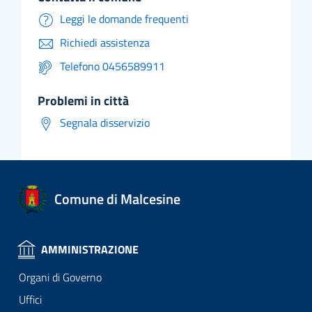
Leggi le domande frequenti
Richiedi assistenza
Telefono 0456589911
problemi in città
Segnala disservizio
Comune di Malcesine
AMMINISTRAZIONE
Organi di Governo
Uffici