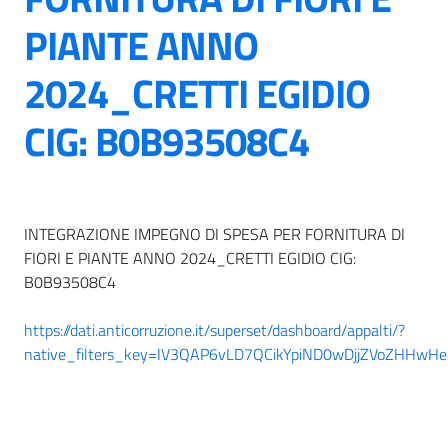
PIANTE ANNO
2024_CRETTI EGIDIO
CIG: B0B93508C4
INTEGRAZIONE IMPEGNO DI SPESA PER FORNITURA DI
FIORI E PIANTE ANNO 2024_CRETTI EGIDIO CIG:
B0B93508C4
https://dati.anticorruzione.it/superset/dashboard/appalti/?
native_filters_key=IV3QAP6vLD7QCikYpiND0wDjjZVoZHHw