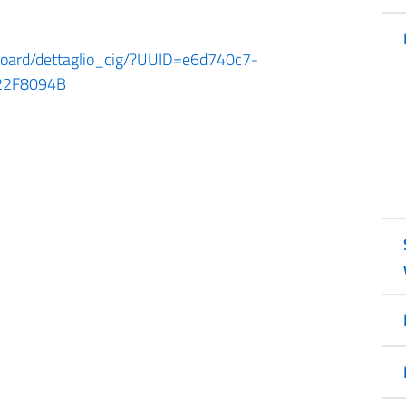
shboard/dettaglio_cig/?UUID=e6d740c7-
22F8094B