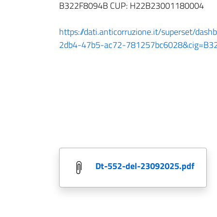
B322F8094B CUP: H22B23001180004
https://dati.anticorruzione.it/superset/da
2db4-47b5-ac72-781257bc6028&cig=B3
dt-552-del-23092025.pdf