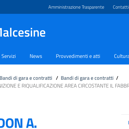
Amministrazione Trasparente
Contatti
alcesine
Servizi
News
Provvedimenti e atti
Cultura
Bandi di gara e contratti
/
Bandi di gara e contratti
/
IZIONE E RIQUALIFICAZIONE AREA CIRCOSTANTE IL FABBR
DON A.