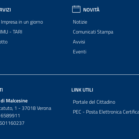
RVIZI
NOVITÀ
Impresa in un giorno
Notizie
 IMU - TARI
Comunicati Stampa
otto
Avvisi
Eventi
TI
LINK UTILI
di Malcesine
Portale del Cittadino
tatuto, 1 - 37018 Verona
PEC - Posta Elettronica Certific
 6589911
0601160237