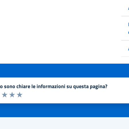
to sono chiare le informazioni su questa pagina?
a 1 a 5 stelle la pagina
1 stelle su 5
uta 2 stelle su 5
Valuta 3 stelle su 5
Valuta 4 stelle su 5
Valuta 5 stelle su 5