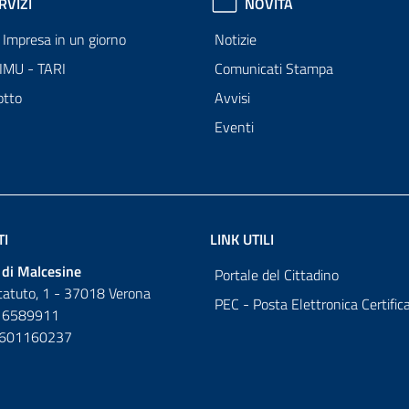
RVIZI
NOVITÀ
Impresa in un giorno
Notizie
 IMU - TARI
Comunicati Stampa
otto
Avvisi
Eventi
TI
LINK UTILI
di Malcesine
Portale del Cittadino
tatuto, 1 - 37018 Verona
PEC - Posta Elettronica Certific
 6589911
0601160237