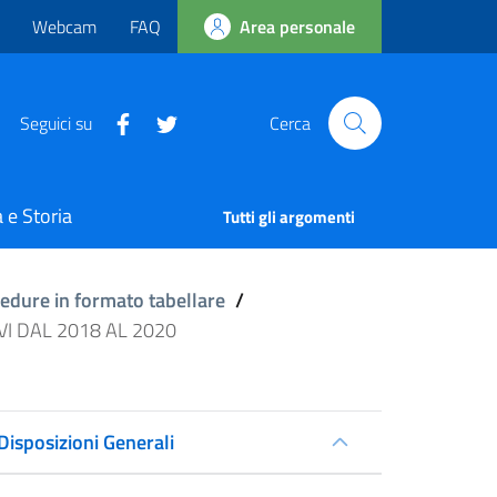
Webcam
FAQ
Area personale
Seguici su
Cerca
 e Storia
Tutti gli argomenti
cedure in formato tabellare
/
VI DAL 2018 AL 2020
Disposizioni Generali