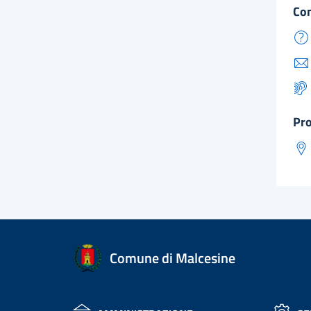
co
pr
Comune di Malcesine