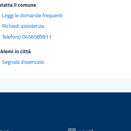
ntatta il comune
Leggi le domande frequenti
Richiedi assistenza
Telefono 0456589911
oblemi in città
Segnala disservizio