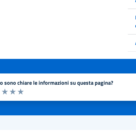
to sono chiare le informazioni su questa pagina?
a 1 a 5 stelle la pagina
1 stelle su 5
uta 2 stelle su 5
Valuta 3 stelle su 5
Valuta 4 stelle su 5
Valuta 5 stelle su 5