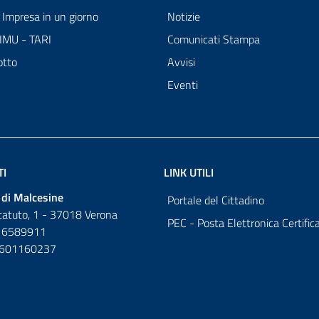
Impresa in un giorno
Notizie
 IMU - TARI
Comunicati Stampa
otto
Avvisi
Eventi
TI
LINK UTILI
di Malcesine
Portale del Cittadino
tatuto, 1 - 37018 Verona
PEC - Posta Elettronica Certific
 6589911
0601160237