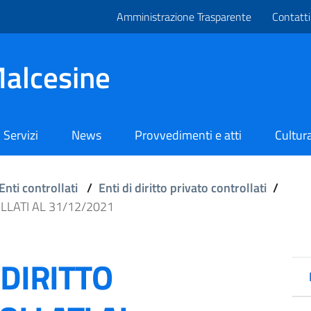
Amministrazione Trasparente
Contatti
alcesine
Servizi
News
Provvedimenti e atti
Cultura
Enti controllati
/
Enti di diritto privato controllati
/
LLATI AL 31/12/2021
 DIRITTO