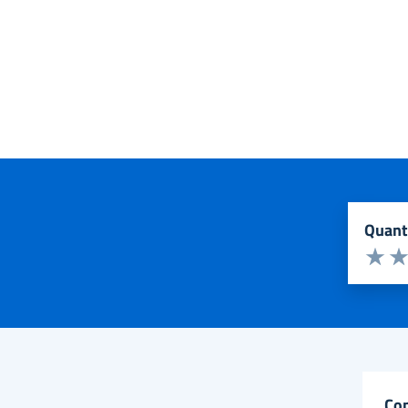
quan
Valuta d
Valuta 
Val
co