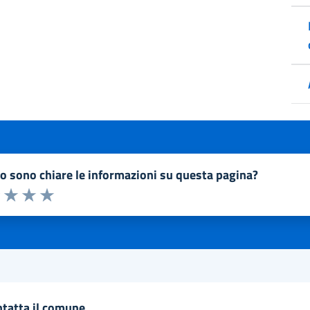
to sono chiare le informazioni su questa pagina?
a 1 a 5 stelle la pagina
1 stelle su 5
uta 2 stelle su 5
Valuta 3 stelle su 5
Valuta 4 stelle su 5
Valuta 5 stelle su 5
ntatta il comune