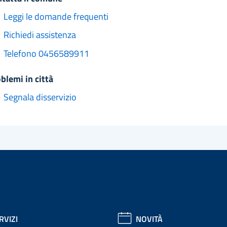
Leggi le domande frequenti
Richiedi assistenza
Telefono 0456589911
oblemi in città
Segnala disservizio
RVIZI
NOVITÀ