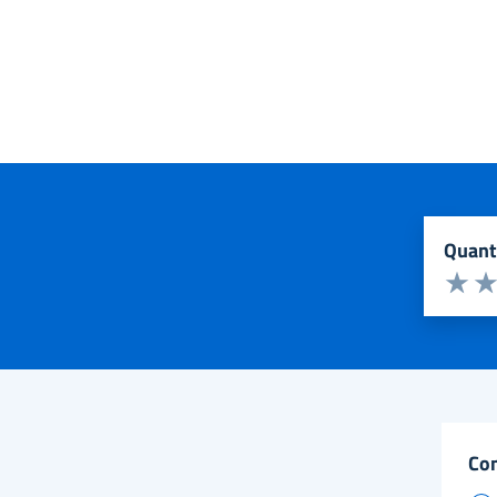
quan
Valuta d
Valuta 
Val
co