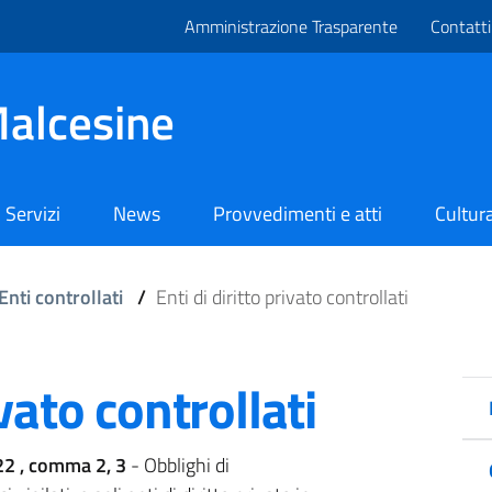
Amministrazione Trasparente
Contatti
alcesine
Servizi
News
Provvedimenti e atti
Cultura
Enti controllati
/
Enti di diritto privato controllati
ivato controllati
 22 , comma 2, 3
- Obblighi di