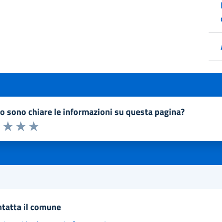
to sono chiare le informazioni su questa pagina?
a 1 a 5 stelle la pagina
1 stelle su 5
uta 2 stelle su 5
Valuta 3 stelle su 5
Valuta 4 stelle su 5
Valuta 5 stelle su 5
ntatta il comune