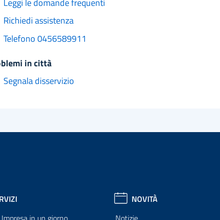
Leggi le domande frequenti
Richiedi assistenza
Telefono 0456589911
oblemi in città
Segnala disservizio
RVIZI
NOVITÀ
Impresa in un giorno
Notizie