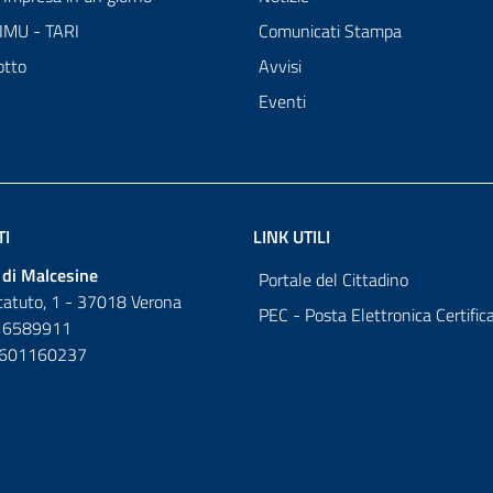
 IMU - TARI
Comunicati Stampa
otto
Avvisi
Eventi
TI
LINK UTILI
di Malcesine
Portale del Cittadino
tatuto, 1 - 37018 Verona
PEC - Posta Elettronica Certific
 6589911
0601160237