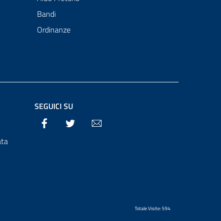
Bandi
Ordinanze
SEGUICI SU
Facebook
Twitter
Email
ata
Totale Visite: 594