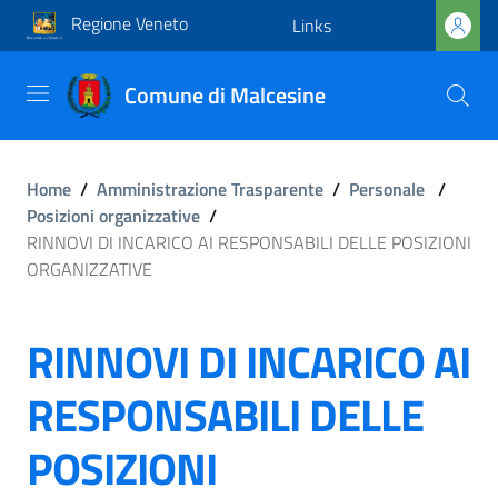
Regione Veneto
Links
Comune di Malcesine
Home
/
Amministrazione Trasparente
/
Personale
/
Posizioni organizzative
/
RINNOVI DI INCARICO AI RESPONSABILI DELLE POSIZIONI
ORGANIZZATIVE
RINNOVI DI INCARICO AI
RESPONSABILI DELLE
POSIZIONI