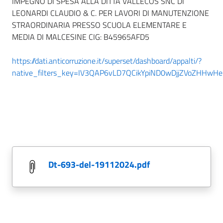
IMPEGNO DI SPESA ALLA DITTA VALLECOS SNC DI
LEONARDI CLAUDIO & C. PER LAVORI DI MANUTENZIONE
STRAORDINARIA PRESSO SCUOLA ELEMENTARE E
MEDIA DI MALCESINE CIG: B45965AFD5
https://dati.anticorruzione.it/superset/dashboard/appalti/?
native_filters_key=IV3QAP6vLD7QCikYpiND0wDjjZVoZHHw
dt-693-del-19112024.pdf