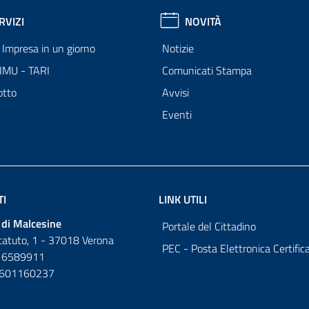
RVIZI
NOVITÀ
Impresa in un giorno
Notizie
 IMU - TARI
Comunicati Stampa
otto
Avvisi
Eventi
TI
LINK UTILI
di Malcesine
Portale del Cittadino
tatuto, 1 - 37018 Verona
PEC - Posta Elettronica Certific
 6589911
0601160237