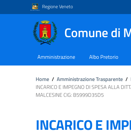
Regione Veneto
Comune di M
Amministrazione
Albo Pretorio
Home
/
Amministrazione Trasparente
/
INCARICO E IMPEGNO DI SPESA ALLA DIT
MALCESINE CIG: B5999D35D5
INCARICO E IMP