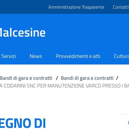
Amministrazione Trasparente
Contatti
alcesine
Servizi
News
Provvedimenti e atti
Cultura
Bandi di gara e contratti
/
Bandi di gara e contratti
/
TA CODARINI SNC PER MANUTENZIONE VARCO PRESSO I B
EGNO DI