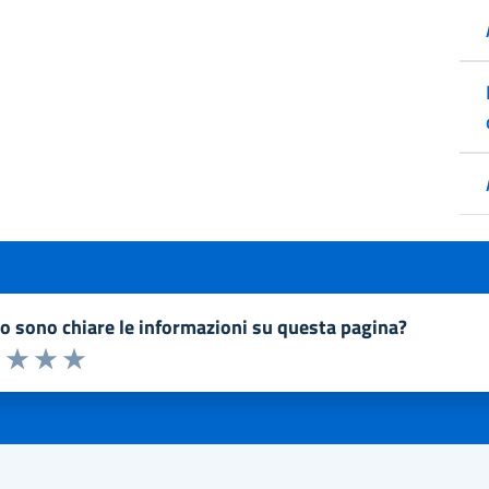
to sono chiare le informazioni su questa pagina?
a 1 a 5 stelle la pagina
1 stelle su 5
uta 2 stelle su 5
Valuta 3 stelle su 5
Valuta 4 stelle su 5
Valuta 5 stelle su 5