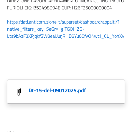
DIREZIONE LAVORI. AFFIDAMENTO INCARICO ING. PAOLO
FURIOLI CIG: B52498D94E CUP: H26F25000000004
https://dati.anticorruzione.it/superset/dashboard/appalti/?
native_filters_key=SeGrX1glTGQI1ZG-
Lts9bAzF3XPjqkfSW8eaUurjRHD8Yu05fvO4wcJ_CL_YohXv
dt-15-del-09012025.pdf