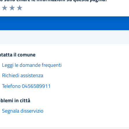
a 1 a 5 stelle la pagina
1 stelle su 5
uta 2 stelle su 5
Valuta 3 stelle su 5
Valuta 4 stelle su 5
Valuta 5 stelle su 5
ntatta il comune
Leggi le domande frequenti
Richiedi assistenza
Telefono 0456589911
oblemi in città
Segnala disservizio