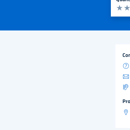
Valuta d
Valuta 
Val
co
pr