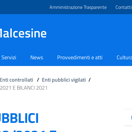
Amministrazione Trasparente
Contatti
alcesine
Servizi
News
Provvedimenti e atti
Cultura
Enti controllati
/
Enti pubblici vigilati
/
/2021 E BILANCI 2021
BBLICI